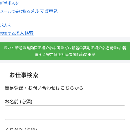
新着求人を
メルマガ申込
メールで受け取る
求人を
求人検索
検索する
💬7/21新着🥼常勤医師紹介👍中国💬7/12新着🥼薬剤師紹介👍近畿💬6/9新
着👩‍🔬安定🥼正社員看護師👍関東💬
お仕事検索
簡易登録・お問い合わせはこちらから
お名前 (必須)
ふりがな (必須)