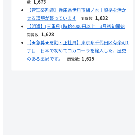
1,673
数:
【管理薬剤師】兵庫県伊丹市梅ノ木│資格を活か
せる環境が整っています
1,632
閲覧数:
【派遣】[三重県] 時給4000円以上 3月初旬開始
1,628
閲覧数:
【★急募★常勤・正社員】東京都千代田区有楽町1
丁目│日本で初めてコカコーラを輸入した、歴史
のある薬局です。
1,625
閲覧数: