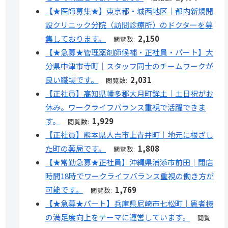
【★医師募集★】東京都・城西地区｜都内新規開
設クリニック分院（訪問診療所）のドクターを募
集しております。
2,150
閲覧数:
【★急募★管理薬剤師候補・正社員・パート】大
分県中津市寺町│スタッフ同士のチームワークが
良い職場です。
2,031
閲覧数:
【正社員】高知県幡多郡大月町鉾土｜土日祝がお
休み。ワークライフバランス重視で活躍できま
す。
1,929
閲覧数:
【正社員】熊本県人吉市上青井町│地元に根ざし
た町の薬局です。
1,808
閲覧数:
【★常勤急募★正社員】沖縄県浦添市前田│閉店
時間18時でワークライフバランス重視の働き方が
可能です。
1,769
閲覧数:
【★急募★パート】兵庫県尼崎市七松町│患者様
の満足度向上をテーマに運営しています。
閲覧