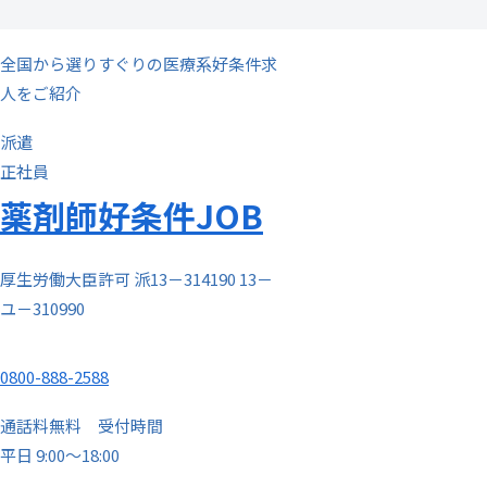
全国から選りすぐりの医療系好条件求
人をご紹介
派遣
正社員
薬剤師
好条件
JOB
厚生労働大臣許可 派13－314190 13－
ユ－310990
0800-888-2588
通話料無料
受付時間
平日 9:00～18:00