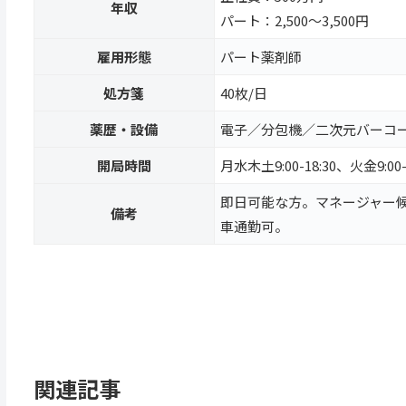
年収
パート：2,500～3,500円
雇用形態
パート薬剤師
処方箋
40枚/日
薬歴・設備
電子／分包機／二次元バーコ
開局時間
月水木土9:00-18:30、火金9:00-
即日可能な方。マネージャー
備考
車通勤可。
関連記事