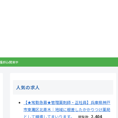
護師👍関東💬
人気の求人
【★常勤急募★管理薬剤師・正社員】兵庫県神戸
市東灘区北青木│地域に根差したかかりつけ薬局
として精進してまいります。
2,404
閲覧数: