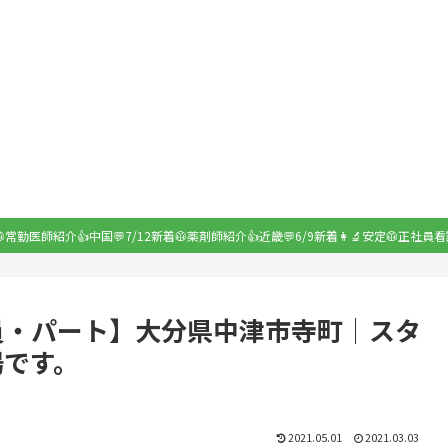
着🥼常勤医師紹介👍中国💬7/12新着🥼薬剤師紹介👍近畿💬6/9新着👩‍🔬安定🥼正社員看
員・パート】大分県中津市寺町│スタ
場です。
2021.05.01
2021.03.03