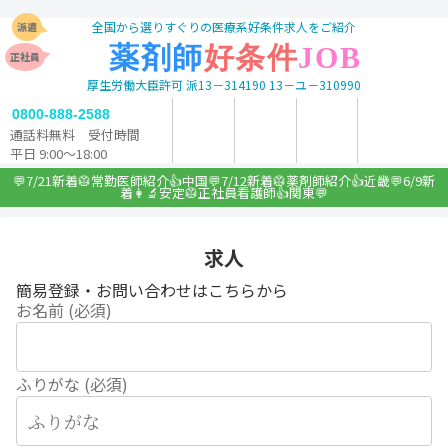
全国から選りすぐりの医療系好条件求人をご紹介
派遣
薬剤師
好条件
JOB
正社員
厚生労働大臣許可 派13－314190 13－ユ－310990
簡易登録
メルマガ申込
求人検索
0800-888-2588
通話料無料
受付時間
平日 9:00～18:00
💬7/21新着🥼常勤医師紹介👍中国💬7/12新着🥼薬剤師紹介👍近畿💬6/9新
着👩‍🔬安定🥼正社員看護師👍関東💬
求人
簡易登録・お問い合わせはこちらから
お名前 (必須)
ふりがな (必須)