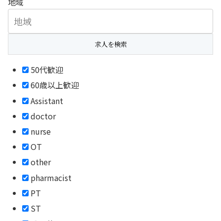
地域
50代歓迎
60歳以上歓迎
Assistant
doctor
nurse
OT
other
pharmacist
PT
ST